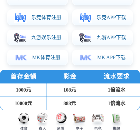
首页
体育资讯
正文
意甲豪门那不勒斯近日为当家前锋维克托·奥斯梅恩标出高达
1.2亿欧元的转会费，这位尼日利亚射手的未来去向成为夏季
转会窗最炙手可热的话题。在帮助球队时隔33年重夺意甲冠
军后，奥斯梅恩的离队传闻愈演愈烈，多家欧洲顶级俱乐部
已将其视为引援头号目标，一场围绕“奥斯梅恩下家”的豪门
争夺战正式拉开帷幕。