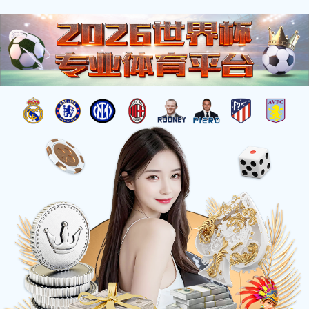
注册入口
星空在线平台(中国)官网
·
体育观看更便捷
连接你的赛事视野，打造球迷专属的数字主场。
星空在线
平台(中国)官网网页版
提供多终端支持、高清视频、 实时
比分与赛事推荐，让你随时随地畅享体育内容。
网页端入口