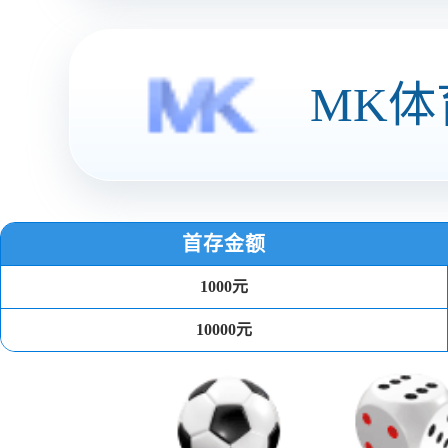
在刚刚结束的中超联赛中，一组关于本
2026-07-22
多特蒙德泰尔齐奇辞职后，临时
在德甲赛季进入关键阶段之际，多特蒙
2026-07-29
星空在线平台(中国)官网
星空在线平台(中国)官网 ✅eson推荐
🌈「2026好运滚滚」【官方授权】✅
s
成立于2013年11月，注册资金9500
万，是一家生产各类互联网平台产品
的软件开发厂家，是一家集科研、生
产、销售为一体的互联网平台产品企
业。星空在线平台(中国)官网只有注重