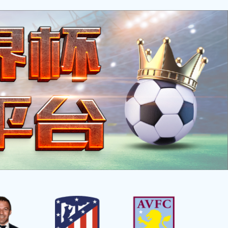
App
公司
体育
注册入口
简介
资讯
育观看更便捷
提供多终端支持、高清视
。