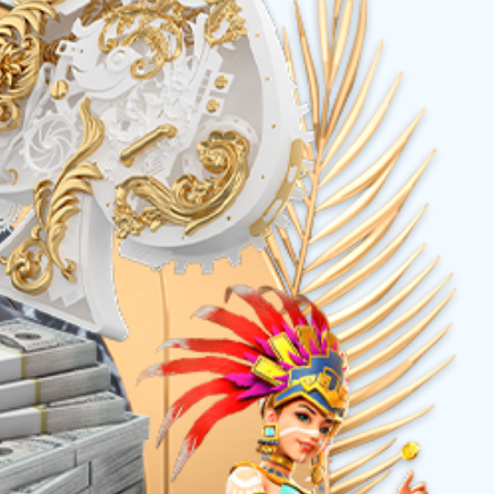
所未有的信任危机。随着球队
位则是身背2.29亿美元顶薪
马刺，这支重建中的老牌强队，