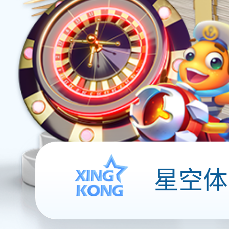
“7分隐身”与“2
在最近一场对阵西部劲旅的比
甚至没有一次罚球。这种表现