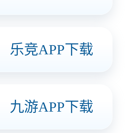
雷兹vs角田裕毅：近三站完赛率10