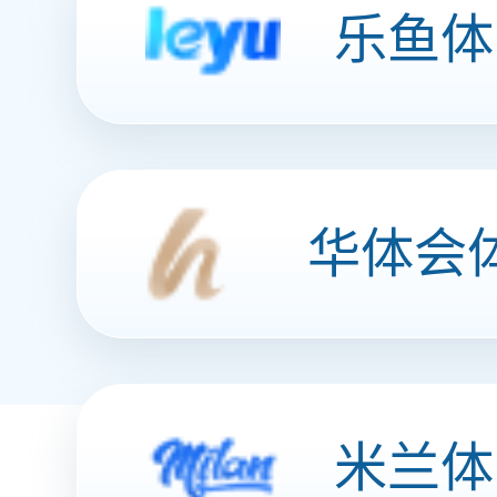
结语：重建之路
马刺眼下的困境，本质上是年
了过重压力，而“7分隐身”
但更关键的是重塑更衣室文
场上每球必争、场下互相扶持
答案。
分享到：
上一篇