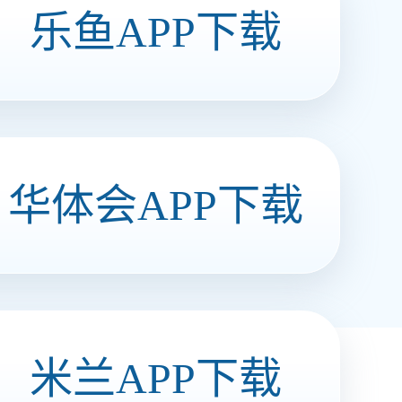
期望值，让那位年轻球员背负
交易补强或许能解一时之困，
顶薪合同堆砌出来的，而是靠
联盟，马刺也找不到走出泥潭的
下一篇