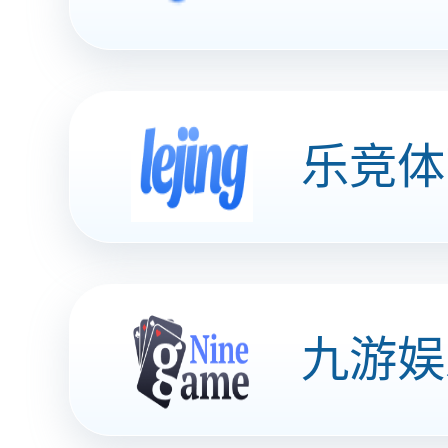
莫兰特复出贡献31分 灰熊主场大
你可能感兴趣的内容
独行侠东契奇单打回合数联盟第
随着NBA赛季的深入，达拉斯独行侠
2026-07-25
山口茜赛季胜率反超戴资颖，日
随着2024年世界羽联巡回赛赛季进入
2026-07-28
武磊射门转化率21%高于张玉宁1