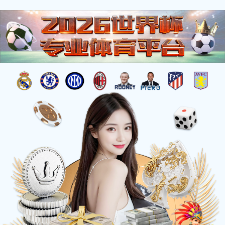
注册入口
极速响应