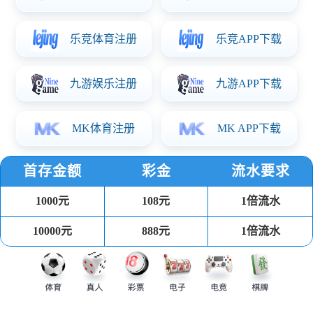
星空在线平台(中国)官网三重安全
护盾系统
从身份验证到平台架构，星空在线平台(中国)官网构建多层
防线，强化整体安全韧性。
用户层安全
通过设备识别与行为监
控，有效防止账户异常
访问。