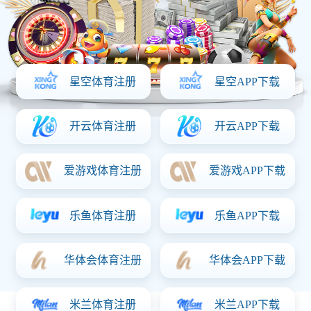
让体育更贴近你
星空在线平台(中国)官网 APP 以用户体验为核心，支持星空
在线平台(中国)官网项目，构建实时互动生态。涵盖热门赛
事与数据流，为每一位体育爱好者提供个性化信息服务。
多平台兼容
社群互动
iOS / Android / Web
关注、评论、参与话题
App Store
Google Play