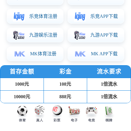
与第三方技术支持商（如推送、云服务）合作时
法律法规要求或监管部门依法调取
五、信息保护措施
平台采用多重防护机制确保星空在线平台(中国)官网服务中您的
数据安全，包括但不限于：
HTTPS 加密传输
权限分级与访问控制
系统审计与异常行为识别
六、用户权利
您拥有以下数据权利：
访问、更正、删除个人信息
申请注销账户或停止使用服务
关闭授权功能如位置服务或通知